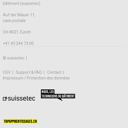
bâtiment (suissetec)
Auf der Mauer 11,
case postale
CH-8021 Zurich
+41 43 244 73 00
© suissetec |
CGV
Support & FAQ
Contact
Impressum / Protection des données