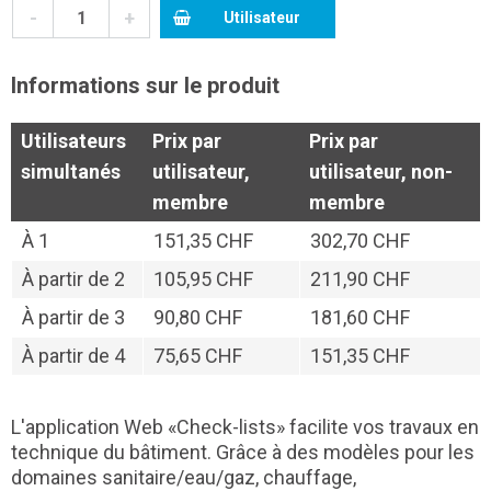
-
+
Utilisateur
Informations sur le produit
Utilisateurs
Prix par
Prix par
simultanés
utilisateur,
utilisateur, non-
membre
membre
À
1
151,35 CHF
302,70 CHF
À partir de
2
105,95 CHF
211,90 CHF
À partir de
3
90,80 CHF
181,60 CHF
À partir de
4
75,65 CHF
151,35 CHF
L'application Web «Check-lists» facilite vos travaux en
technique du bâtiment. Grâce à des modèles pour les
domaines sanitaire/eau/gaz, chauffage,