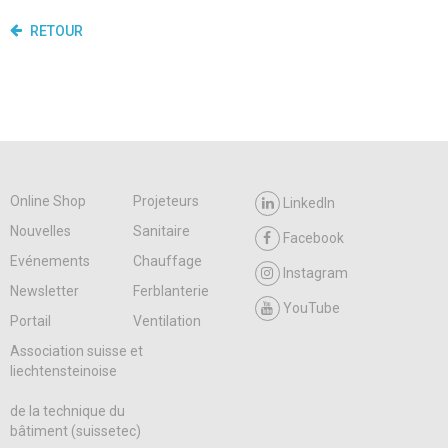
RETOUR
Online Shop
Projeteurs
LinkedIn
Nouvelles
Sanitaire
Facebook
Evénements
Chauffage
Instagram
Newsletter
Ferblanterie
YouTube
Portail
Ventilation
Association suisse et
liechtensteinoise
de la technique du
bâtiment (suissetec)