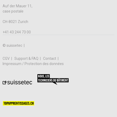
Auf der Mauer 11,
case postale
CH-8021 Zurich
+41 43 244 73 00
© suissetec |
CGV
Support & FAQ
Contact
Impressum / Protection des données