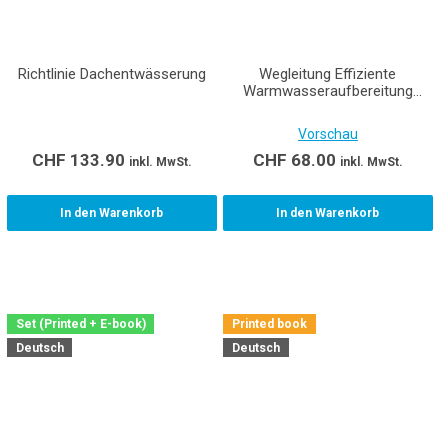
Richtlinie Dachentwässerung
Wegleitung Effiziente
Warmwasseraufbereitung
mittels Wärmepumpen
Vorschau
CHF
133.90
CHF
68.00
inkl. MwSt.
inkl. MwSt.
In den Warenkorb
In den Warenkorb
Set (Printed + E-book)
Printed book
Deutsch
Deutsch