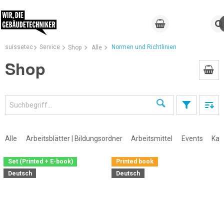
suissetec
Service
Normen und Richtlinien
Shop
Alle
Shop
Suchen
Alle
Arbeitsblätter | Bildungsordner
Arbeitsmittel
Events
Kal
Set (Printed + E-book)
Printed book
Deutsch
Deutsch
×