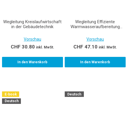
Wegleitung Kreislaufwirtschaft
Wegleitung Effiziente
in der Gebäudetechnik
Warmwasseraufbereitung
mittels Wärmepumpen
Vorschau
Vorschau
CHF
30.80
CHF
47.10
inkl. MwSt.
inkl. MwSt.
In den Warenkorb
In den Warenkorb
E-book
Deutsch
Deutsch