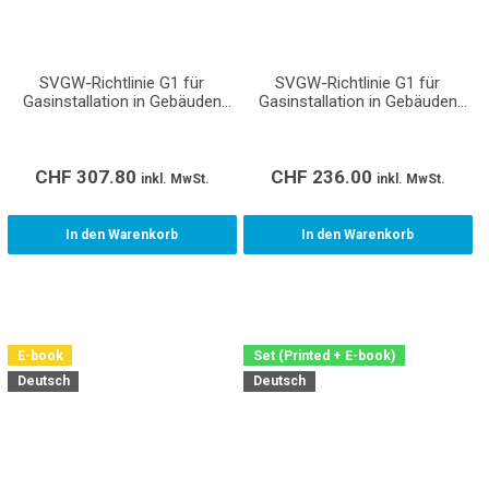
SVGW-Richtlinie G1 für
SVGW-Richtlinie G1 für
Gasinstallation in Gebäuden
Gasinstallation in Gebäuden
(Gasleitsätze)
(Gasleitsätze)
CHF
307.80
CHF
236.00
inkl. MwSt.
inkl. MwSt.
In den Warenkorb
In den Warenkorb
E-book
Set (Printed + E-book)
Deutsch
Deutsch