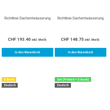
Richtlinie Dachentwässerung
Richtlinie Dachentwässerung
CHF
193.40
CHF
148.75
inkl. MwSt.
inkl. MwSt.
In den Warenkorb
In den Warenkorb
E-book
Set (Printed + E-book)
Deutsch
Deutsch