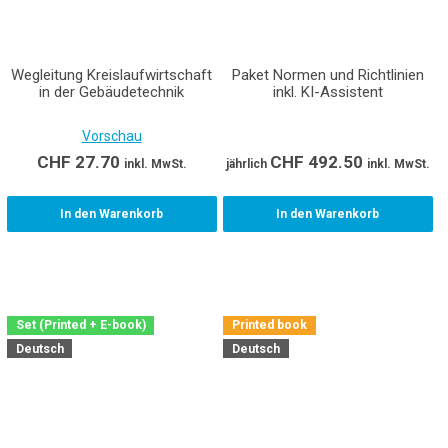
Wegleitung Kreislaufwirtschaft
Paket Normen und Richtlinien
in der Gebäudetechnik
inkl. KI-Assistent
Vorschau
CHF
27.70
CHF
492.50
inkl. MwSt.
jährlich
inkl. MwSt.
In den Warenkorb
In den Warenkorb
Set (Printed + E-book)
Printed book
Deutsch
Deutsch