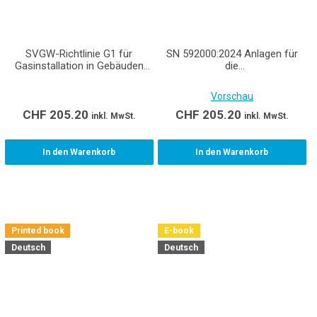
SVGW-Richtlinie G1 für
SN 592000:2024 Anlagen für
Gasinstallation in Gebäuden
die
(Gasleitsätze)
Liegenschaftsentwässerung
Vorschau
CHF
205.20
CHF
205.20
inkl. MwSt.
inkl. MwSt.
In den Warenkorb
In den Warenkorb
Printed book
E-book
Deutsch
Deutsch