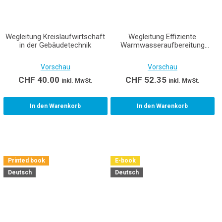
Wegleitung Kreislaufwirtschaft
Wegleitung Effiziente
in der Gebäudetechnik
Warmwasseraufbereitung
mittels Wärmepumpen
Vorschau
Vorschau
CHF
40.00
CHF
52.35
inkl. MwSt.
inkl. MwSt.
In den Warenkorb
In den Warenkorb
Printed book
E-book
Deutsch
Deutsch