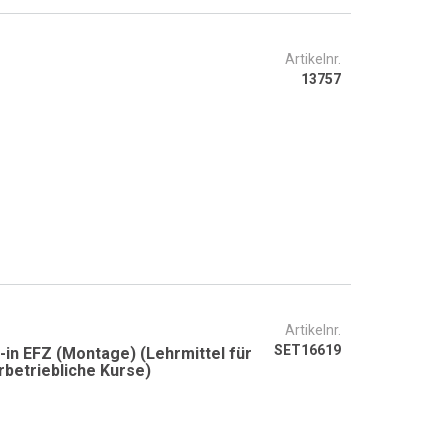
Artikelnr.
13757
Artikelnr.
SET16619
in EFZ (Montage) (Lehrmittel für
rbetriebliche Kurse)