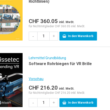
Richtlinien)
CHF
360.05
inkl. MwSt.
für Nichtmitglieder CHF 360.05 inkl. MwSt.
-
+
In den Warenkorb
Lehrmittel Grundbildung
Software Rohrbiegen für VR Brille
Vorschau
CHF
216.20
inkl. MwSt.
für Nichtmitglieder CHF 216.20 inkl. MwSt.
-
+
In den Warenkorb