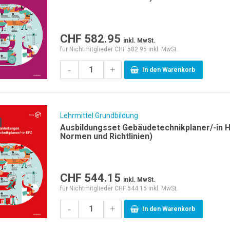
CHF
582.95
inkl. MwSt.
für Nichtmitglieder CHF 582.95 inkl. MwSt.
-
+
In den Warenkorb
Lehrmittel Grundbildung
Ausbildungsset Gebäudetechnikplaner/-in H
Normen und Richtlinien)
CHF
544.15
inkl. MwSt.
für Nichtmitglieder CHF 544.15 inkl. MwSt.
-
+
In den Warenkorb