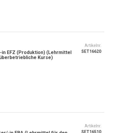
Artikelnr.
SET16620
in EFZ (Produktion) (Lehrmittel
überbetriebliche Kurse)
Artikelnr.
SET16510
r/-in EBA (Lehrmittel für den