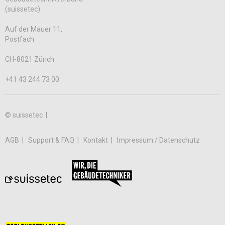
(suissetec)
Auf der Mauer 11,
Postfach
CH-8021 Zürich
+41 43 244 73 00
© suissetec |
AGB
Support & FAQ
Kontakt
Impressum / Datenschutz