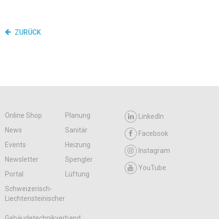
ZURÜCK
Online Shop
Planung
LinkedIn
News
Sanitär
Facebook
Events
Heizung
Instagram
Newsletter
Spengler
YouTube
Portal
Lüftung
Schweizerisch-
Liechtensteinischer
Gebäudetechnikverband