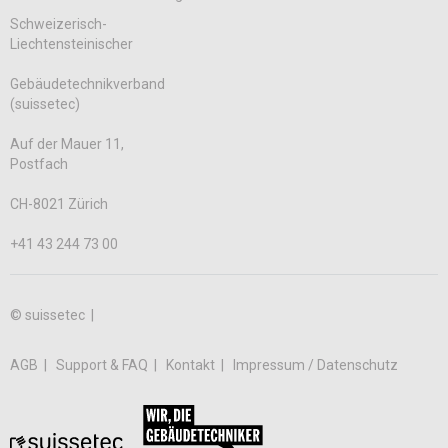
Schweizerisch-
Liechtensteinischer
Gebäudetechnikverband
(suissetec)
Auf der Mauer 11,
Postfach
CH-8021 Zürich
+41 43 244 73 00
© suissetec |
AGB
Support & FAQ
Kontakt
Impressum / Datenschutz