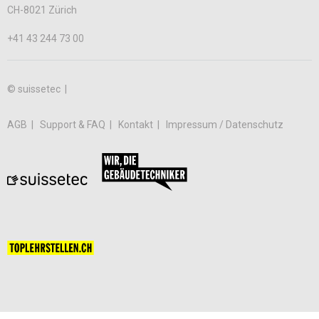
CH-8021 Zürich
+41 43 244 73 00
© suissetec |
AGB
Support & FAQ
Kontakt
Impressum / Datenschutz