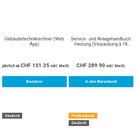
Gebäudetechnikrechner (Web
Service- und Anlagehandbuch
App)
Heizung (Verpackung à 18
Stück)
CHF
151.35
CHF
289.90
jährlich
ab
inkl. MwSt.
inkl. MwSt.
Benutzer
In den Warenkorb
Deutsch
Printed book
Deutsch