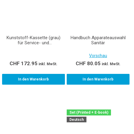
Kunststoff-Kassette (grau)
Handbuch Apparateauswahl
für Service- und
Sanitär
Anlagehandbuch Heizung
(Verpackung à 32 Stück)
Vorschau
CHF
172.95
CHF
80.05
inkl. MwSt.
inkl. MwSt.
In den Warenkorb
In den Warenkorb
Set (Printed + E-book)
Deutsch