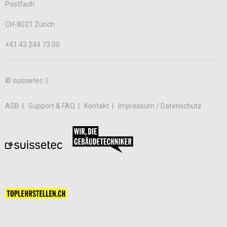
Postfach
CH-8021 Zürich
+41 43 244 73 00
© suissetec |
AGB
Support & FAQ
Kontakt
Impressum / Datenschutz