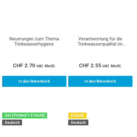
Neuerungen zum Thema
Verantwortung für die
Trinkwasserhygiene
Trinkwasserqualität im
Gebäude
CHF
2.70
CHF
2.55
inkl. MwSt.
inkl. MwSt.
In den Warenkorb
In den Warenkorb
Set (Printed + E-book)
E-book
Deutsch
Deutsch