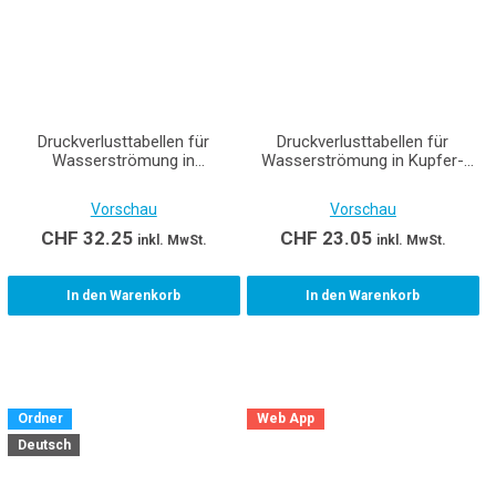
Druckverlusttabellen für
Druckverlusttabellen für
Wasserströmung in
Wasserströmung in Kupfer-
Stahlrohren
und Weichstahlrohre
Vorschau
Vorschau
CHF
32.25
CHF
23.05
inkl. MwSt.
inkl. MwSt.
In den Warenkorb
In den Warenkorb
Ordner
Web App
Deutsch