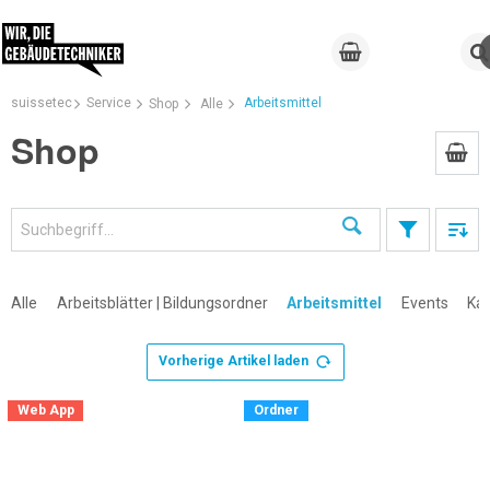
suissetec
Service
Arbeitsmittel
Shop
Alle
Shop
Suchen
Alle
Arbeitsblätter | Bildungsordner
Arbeitsmittel
Events
Kal
Vorherige Artikel laden
×
Web App
Ordner