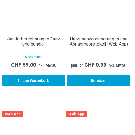
Sanitärberechnungen "kurz
Nutzungsvereinbarungen und
und bündig"
Abnahmeprotokoll (Web App)
Vorschau
CHF
59.00
CHF
0.00
inkl. MwSt.
jährlich
inkl. MwSt.
In den Warenkorb
Benutzer
Web App
Web App