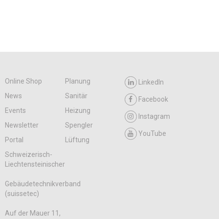
Online Shop
Planung
LinkedIn
News
Sanitär
Facebook
Events
Heizung
Instagram
Newsletter
Spengler
YouTube
Portal
Lüftung
Schweizerisch-
Liechtensteinischer
Gebäudetechnikverband
(suissetec)
Auf der Mauer 11,