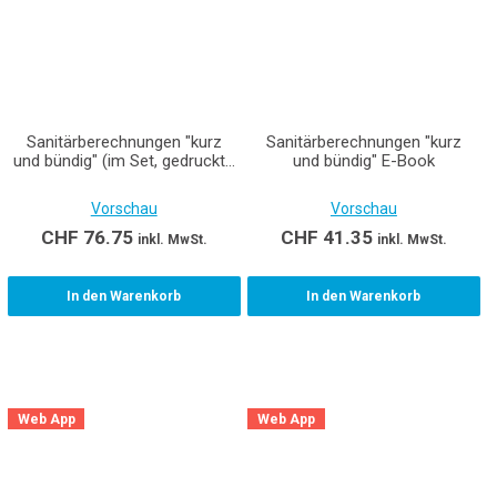
Sanitärberechnungen "kurz
Sanitärberechnungen "kurz
und bündig" (im Set, gedruckte
und bündig" E-Book
Ausgabe inkl. E-Book)
Vorschau
Vorschau
CHF
76.75
CHF
41.35
inkl. MwSt.
inkl. MwSt.
In den Warenkorb
In den Warenkorb
Web App
Web App