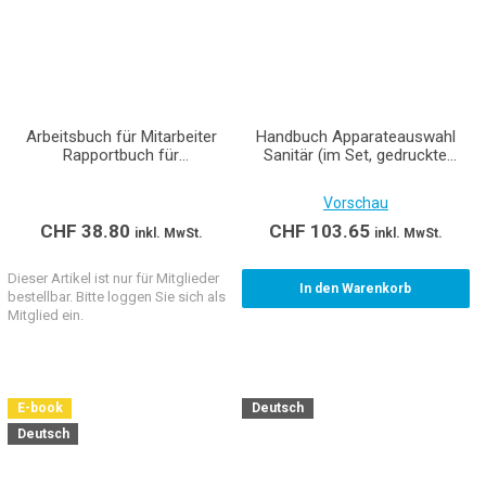
Arbeitsbuch für Mitarbeiter
Handbuch Apparateauswahl
Rapportbuch für
Sanitär (im Set, gedruckte
handschriftliche Eintragungen
Ausgabe inkl. E-Book)
Vorschau
CHF
38.80
CHF
103.65
inkl. MwSt.
inkl. MwSt.
Dieser Artikel ist nur für Mitglieder
In den Warenkorb
bestellbar. Bitte loggen Sie sich als
Mitglied ein.
E-book
Deutsch
Deutsch