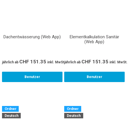
Dachentwässerung (Web App)
Elementkalkulation Sanitär
(Web App)
CHF
151.35
CHF
151.35
jährlich
ab
inkl. MwSt.
jährlich
ab
inkl. MwSt.
Benutzer
Benutzer
Ordner
Ordner
Deutsch
Deutsch