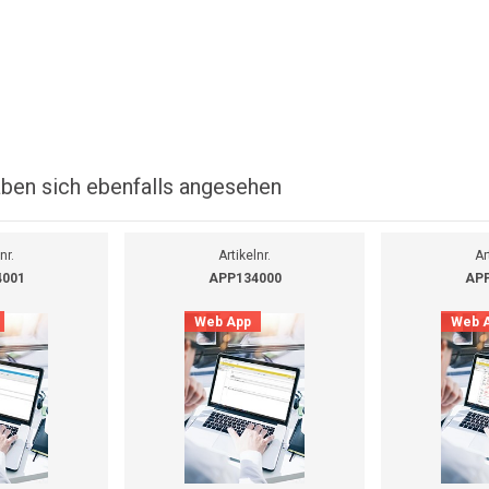
ben sich ebenfalls angesehen
nr.
Artikelnr.
Ar
4001
APP134000
APP
Web App
Web 