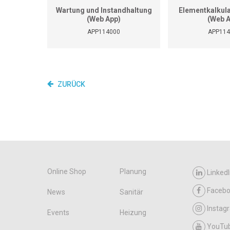
Wartung und Instandhaltung
Elementkalkula
(Web App)
(Web 
APP114000
APP114
ZURÜCK
Online Shop
Planung
LinkedI
Faceb
News
Sanitär
Instag
Events
Heizung
YouTu