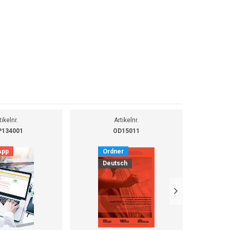
tikelnr.
Artikelnr.
134001
OD15011
App
Ordner
O
Deutsch
F