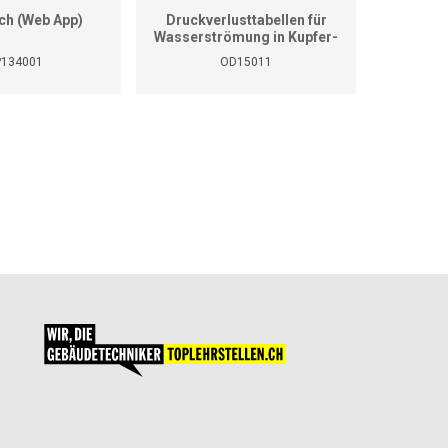
ch (Web App)
Druckverlusttabellen für
Calcul 
Wasserströmung in Kupfer-
und Weichstahlrohre
P134001
OD15011