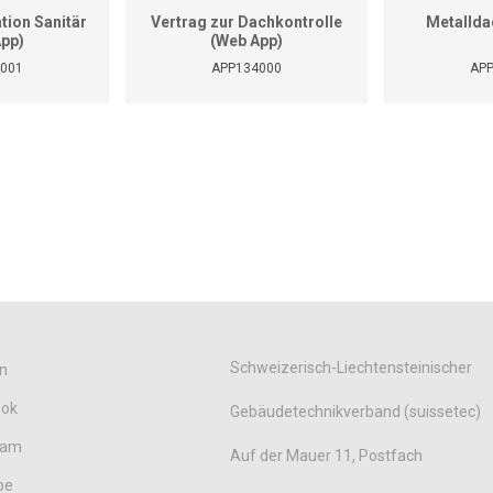
tion Sanitär
Vertrag zur Dachkontrolle
Metallda
App)
(Web App)
001
APP134000
AP
Schweizerisch-Liechtensteinischer
n
ook
Gebäudetechnikverband (suissetec)
ram
Auf der Mauer 11, Postfach
be