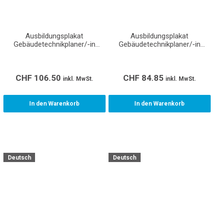
Ausbildungsplakat
Ausbildungsplakat
Gebäudetechnikplaner/-in
Gebäudetechnikplaner/-in
Lüftung EFZ (Format A0)
Lüftung EFZ (Format A1)
CHF
106.50
CHF
84.85
inkl. MwSt.
inkl. MwSt.
In den Warenkorb
In den Warenkorb
Deutsch
Deutsch