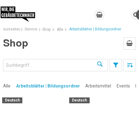
suissetec
Service
Arbeitsblätter | Bildungsordner
Shop
Alle
Shop
Suchen
Alle
Arbeitsblätter | Bildungsordner
Arbeitsmittel
Events
K
Deutsch
Deutsch
×