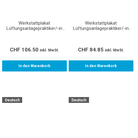
Werkstattplakat
Werkstattplakat
Lüftungsanlagepraktiker/-in
Lüftungsanlagepraktiker/-in
EBA (Format A0)
EBA (Format A1)
CHF
106.50
CHF
84.85
inkl. MwSt.
inkl. MwSt.
In den Warenkorb
In den Warenkorb
Deutsch
Deutsch