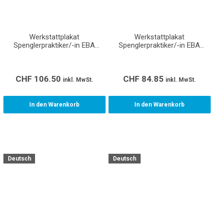
Werkstattplakat
Werkstattplakat
Spenglerpraktiker/-in EBA
Spenglerpraktiker/-in EBA
(Format A0)
(Format A1)
CHF
106.50
CHF
84.85
inkl. MwSt.
inkl. MwSt.
In den Warenkorb
In den Warenkorb
Deutsch
Deutsch