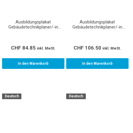
Ausbildungsplakat
Ausbildungsplakat
Gebäudetechnikplaner/-in
Gebäudetechnikplaner/-in
Sanitär EFZ (Format A1)
Sanitär EFZ (Format A0)
CHF
84.85
CHF
106.50
inkl. MwSt.
inkl. MwSt.
In den Warenkorb
In den Warenkorb
Deutsch
Deutsch