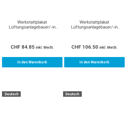
Werkstattplakat
Werkstattplakat
Lüftungsanlagebauer/-in
Lüftungsanlagebauer/-in
Montage EFZ (Format A1)
Produktion EFZ (Format A0)
CHF
84.85
CHF
106.50
inkl. MwSt.
inkl. MwSt.
In den Warenkorb
In den Warenkorb
Deutsch
Deutsch