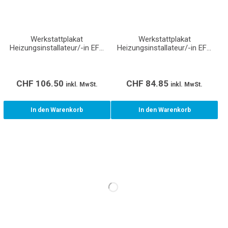
Werkstattplakat
Werkstattplakat
Heizungsinstallateur/-in EFZ
Heizungsinstallateur/-in EFZ
(Format A0)
(Format A1)
CHF
106.50
CHF
84.85
inkl. MwSt.
inkl. MwSt.
In den Warenkorb
In den Warenkorb