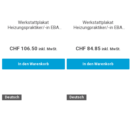
Werkstattplakat
Werkstattplakat
Heizungspraktiker/-in EBA
Heizungpraktiker/-in EBA
(Format A0)
(Format A1)
CHF
106.50
CHF
84.85
inkl. MwSt.
inkl. MwSt.
In den Warenkorb
In den Warenkorb
Deutsch
Deutsch