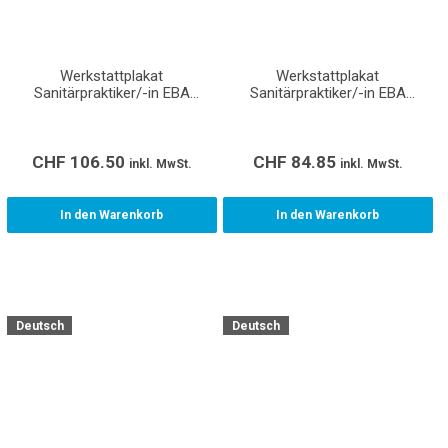
Werkstattplakat
Werkstattplakat
Sanitärpraktiker/-in EBA
Sanitärpraktiker/-in EBA
(Format A0)
(Format A1)
CHF
106.50
CHF
84.85
inkl. MwSt.
inkl. MwSt.
In den Warenkorb
In den Warenkorb
Deutsch
Deutsch