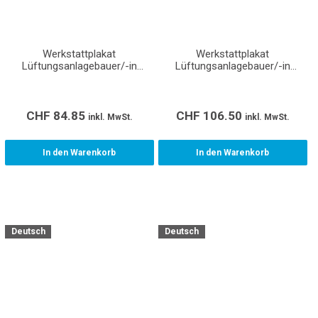
Werkstattplakat
Werkstattplakat
Lüftungsanlagebauer/-in
Lüftungsanlagebauer/-in
Produktion EFZ (Format A1)
Montage EFZ (Format A0)
CHF
84.85
CHF
106.50
inkl. MwSt.
inkl. MwSt.
In den Warenkorb
In den Warenkorb
Deutsch
Deutsch