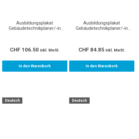
Ausbildungsplakat
Ausbildungsplakat
Gebäudetechnikplaner/-in
Gebäudetechnikplaner/-in
Heizung EFZ (Format A0)
Heizung EFZ (Format A1)
CHF
106.50
CHF
84.85
inkl. MwSt.
inkl. MwSt.
In den Warenkorb
In den Warenkorb
Deutsch
Deutsch