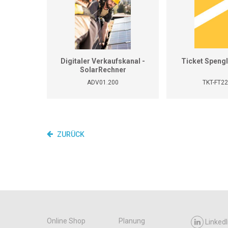
Digitaler Verkaufskanal -
Ticket Spengl
SolarRechner
ADV01.200
TKT-FT2
ZURÜCK
Online Shop
Planung
LinkedI