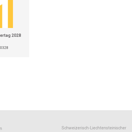
ertag 2028
20328
Schweizerisch-Liechtensteinischer
n