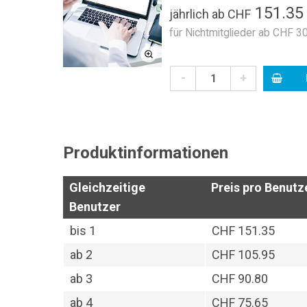
151.3
jährlich
ab
CHF
für Nichtmitglieder ab CHF 30
-
+
Produktinformationen
Gleichzeitige
Preis pro Benutze
Benutzer
bis
1
CHF 151.35
ab
2
CHF 105.95
ab
3
CHF 90.80
ab
4
CHF 75.65