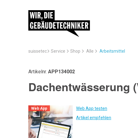
suissetec
Service
Arbeitsmittel
Shop
Alle
Artikelnr.
APP134002
Dachentwässerung 
Web App testen
Web App
Artikel empfehlen