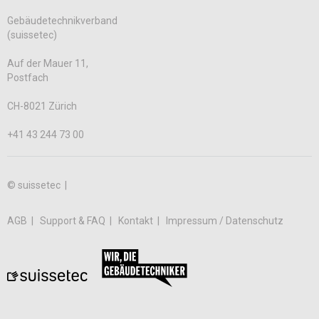
Gebäudetechnikverband
(suissetec)
Auf der Mauer 11,
Postfach
CH-8021 Zürich
+41 43 244 73 00
© suissetec |
AGB
Support & FAQ
Kontakt
Impressum / Datenschutz