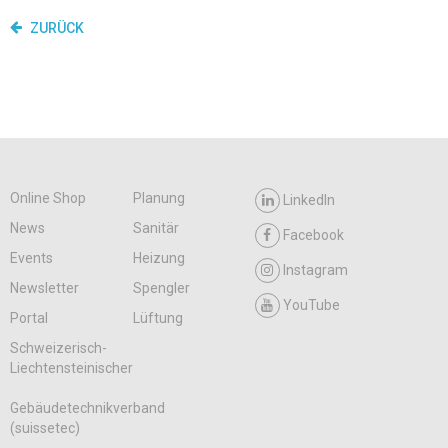
ZURÜCK
Online Shop
Planung
LinkedIn
News
Sanitär
Facebook
Events
Heizung
Instagram
Newsletter
Spengler
YouTube
Portal
Lüftung
Schweizerisch-
Liechtensteinischer
Gebäudetechnikverband
(suissetec)