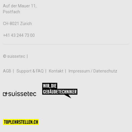
Auf der Mauer 11,
Postfach
CH-8021 Zürich
+41 43 244 73 00
© suissetec |
AGB
Support & FAQ
Kontakt
Impressum / Datenschutz