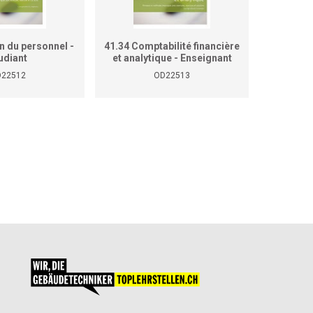
n du personnel -
41.34 Comptabilité financière
41.36 G
udiant
et analytique - Enseignant
22512
OD22513