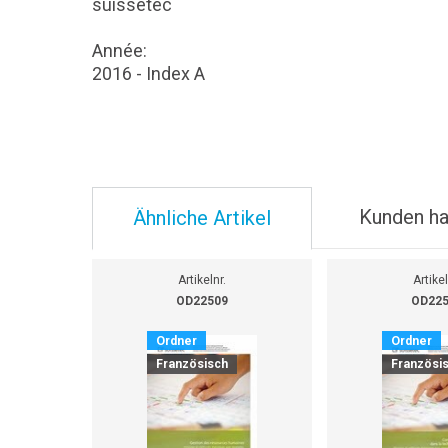
suissetec
Année:
2016 - Index A
Kunden ha
Ähnliche Artikel
Artikelnr.
Artikel
OD22509
OD22
Ordner
Ordner
Französisch
Französi