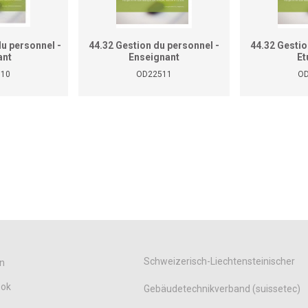
u personnel -
44.32 Gestion du personnel -
44.32 Gestio
ant
Enseignant
Et
510
OD22511
OD
Schweizerisch-Liechtensteinischer
n
ook
Gebäudetechnikverband (suissetec)