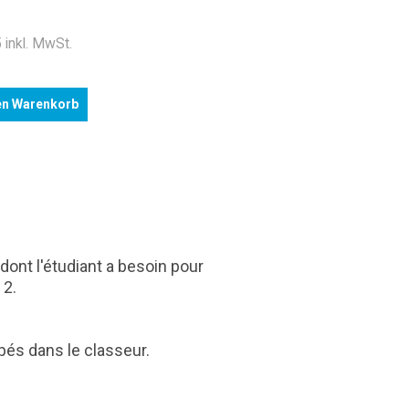
 inkl. MwSt.
en Warenkorb
ont l'étudiant a besoin pour
 2.
és dans le classeur.