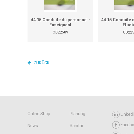
44.15 Conduite du personnel -
44.15 Conduite d
Enseignant
Etudi
OD22509
OD22
ZURÜCK
Online Shop
Planung
LinkedI
Faceb
News
Sanitär