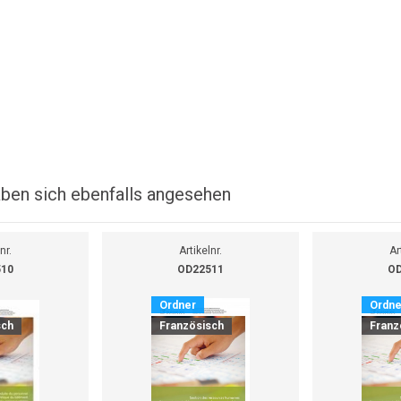
ben sich ebenfalls angesehen
nr.
Artikelnr.
Ar
510
OD22511
OD
Ordner
Ordne
sch
Französisch
Franz