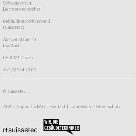
Schweizerisch-
Liechtensteinischer
Gebäudetechnikverband
(suissetec)
Auf der Mauer 11,
Postfach
CH-8021 Zürich
+41 43 244 73 00
© suissetec |
AGB
Support & FAQ
Kontakt
Impressum / Datenschutz