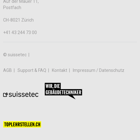
Auf der Mauer 11,
Postfach
CH-8021 Zürich
+41 43 244 73 00
© suissetec |
AGB
Support & FAQ
Kontakt
Impressum / Datenschutz