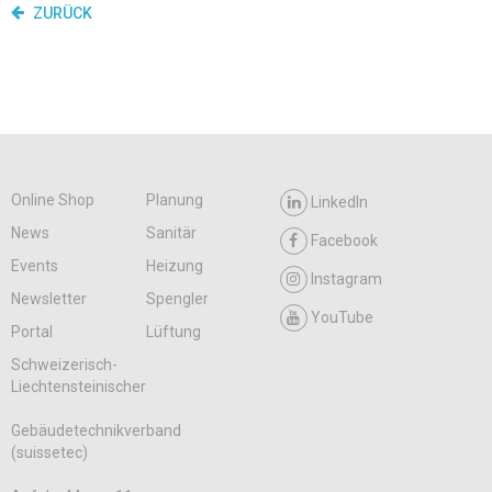
ZURÜCK
Online Shop
Planung
LinkedIn
News
Sanitär
Facebook
Events
Heizung
Instagram
Newsletter
Spengler
YouTube
Portal
Lüftung
Schweizerisch-
Liechtensteinischer
Gebäudetechnikverband
(suissetec)