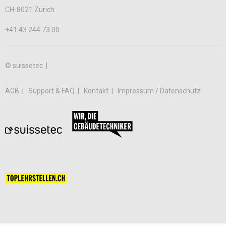
CH-8021 Zürich
+41 43 244 73 00
© suissetec |
AGB
Support & FAQ
Kontakt
Impressum / Datenschutz