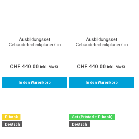
Ausbildungsset
Ausbildungsset
Gebäudetechnikplaner/-in
Gebäudetechnikplaner/-in
Lüftung EFZ Lernende
Heizung EFZ Lernende
CHF
440.00
CHF
440.00
inkl. MwSt.
inkl. MwSt.
In den Warenkorb
In den Warenkorb
E-book
Set (Printed + E-book)
Deutsch
Deutsch