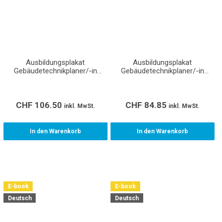
Ausbildungsplakat
Ausbildungsplakat
Gebäudetechnikplaner/-in
Gebäudetechnikplaner/-in
Sanitär EFZ (Format A0)
Sanitär EFZ (Format A1)
CHF
106.50
CHF
84.85
inkl. MwSt.
inkl. MwSt.
In den Warenkorb
In den Warenkorb
E-book
E-book
Deutsch
Deutsch