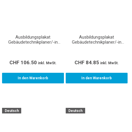
Ausbildungsplakat
Ausbildungsplakat
Gebäudetechnikplaner/-in
Gebäudetechnikplaner/-in
Heizung EFZ (Format A0)
Heizung EFZ (Format A1)
CHF
106.50
CHF
84.85
inkl. MwSt.
inkl. MwSt.
In den Warenkorb
In den Warenkorb
Deutsch
Deutsch