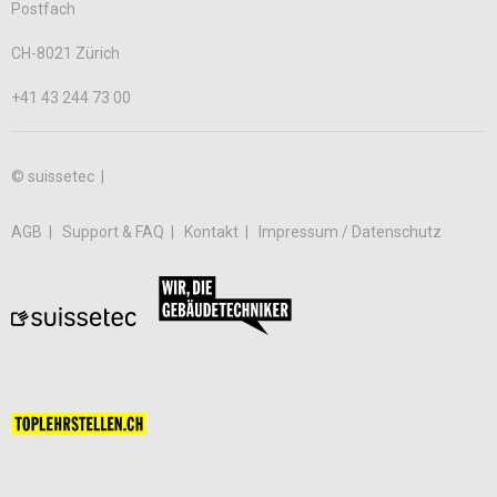
Postfach
CH-8021 Zürich
+41 43 244 73 00
© suissetec |
AGB
Support & FAQ
Kontakt
Impressum / Datenschutz