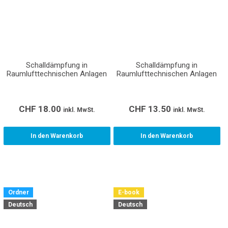
Schalldämpfung in
Schalldämpfung in
Raumlufttechnischen Anlagen
Raumlufttechnischen Anlagen
CHF
18.00
CHF
13.50
inkl. MwSt.
inkl. MwSt.
In den Warenkorb
In den Warenkorb
Ordner
E-book
Deutsch
Deutsch