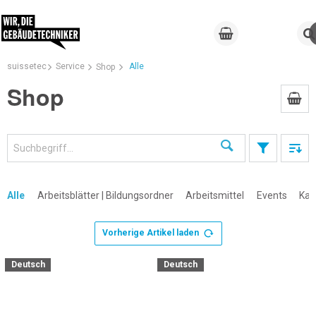
suissetec
Service
Alle
Shop
Shop
Suchen
Alle
Arbeitsblätter | Bildungsordner
Arbeitsmittel
Events
Kal
Vorherige Artikel laden
×
Deutsch
Deutsch