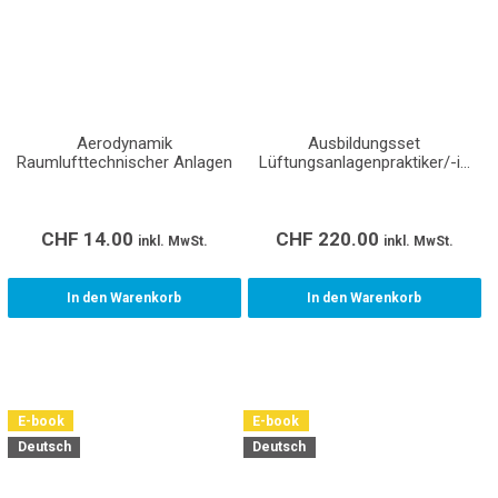
Aerodynamik
Ausbildungsset
Raumlufttechnischer Anlagen
Lüftungsanlagenpraktiker/-in
EBA Lernende
CHF
14.00
CHF
220.00
inkl. MwSt.
inkl. MwSt.
In den Warenkorb
In den Warenkorb
E-book
E-book
Deutsch
Deutsch