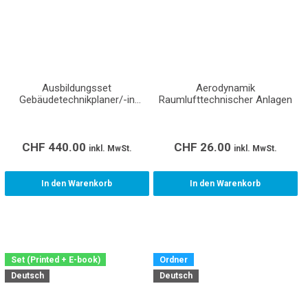
Ausbildungsset
Aerodynamik
Gebäudetechnikplaner/-in
Raumlufttechnischer Anlagen
Sanitär EFZ Lernende
CHF
440.00
CHF
26.00
inkl. MwSt.
inkl. MwSt.
In den Warenkorb
In den Warenkorb
Set (Printed + E-book)
Ordner
Deutsch
Deutsch