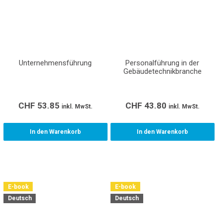
Unternehmensführung
Personalführung in der
Gebäudetechnikbranche
CHF
53.85
CHF
43.80
inkl. MwSt.
inkl. MwSt.
In den Warenkorb
In den Warenkorb
E-book
E-book
Deutsch
Deutsch