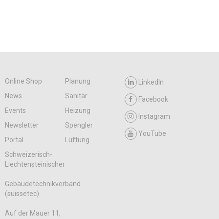
Online Shop
Planung
LinkedIn
News
Sanitär
Facebook
Events
Heizung
Instagram
Newsletter
Spengler
YouTube
Portal
Lüftung
Schweizerisch-
Liechtensteinischer
Gebäudetechnikverband
(suissetec)
Auf der Mauer 11,