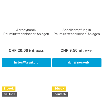
Aerodynamik
Schalldämpfung in
Raumlufttechnischer Anlagen
Raumlufttechnischen Anlagen
CHF
20.00
CHF
9.50
inkl. MwSt.
inkl. MwSt.
In den Warenkorb
In den Warenkorb
E-book
E-book
Deutsch
Deutsch