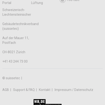
Portal
Lüftung
Schweizerisch-
Liechtensteinischer
Gebäudetechnikverband
(suissetec)
Auf der Mauer 11,
Postfach
CH-8021 Zürich
+41 43 244 73 00
© suissetec |
AGB
Support & FAQ
Kontakt
Impressum / Datenschutz