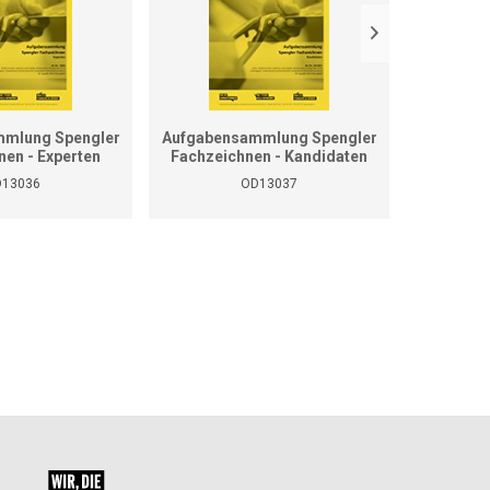
mlung Spengler
Aufgabensammlung Spengler
Grundla
nen - Experten
Fachzeichnen - Kandidaten
13036
OD13037