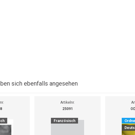
ben sich ebenfalls angesehen
nr.
Artikelnr.
Ar
8
25091
OD
sch
Französisch
Ordne
Deuts