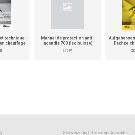
et technique
Manuel de protection anti-
Aufgabensam
r en chauffage
incendie 700 (Isolsuisse)
Fachzeich
as le manuel
8
25091
OD
tiques pour
reprises et
ises)
Schweizerisch-Liechtensteinischer
n