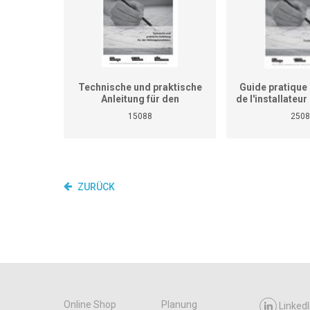
Technische und praktische
Guide pratique 
Anleitung für den
de l'installateu
Heizungsinstallateur (ersetzt
(Ne remplace p
15088
2508
nicht den praktischen
de travaux pra
Lehrgang für überbetriebliche
cours interent
Kurse und Betriebe)
entrepr
ZURÜCK
Online Shop
Planung
LinkedI