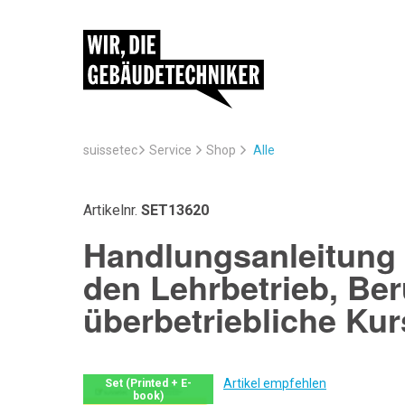
suissetec
Service
Alle
Shop
Artikelnr.
SET13620
Handlungsanleitung S
den Lehrbetrieb, Be
überbetriebliche Kur
Artikel empfehlen
Set (Printed + E-
book)