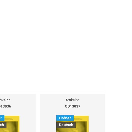
tikelnr.
Artikelnr.
13036
OD13037
r
Ordner
O
ch
Deutsch
D