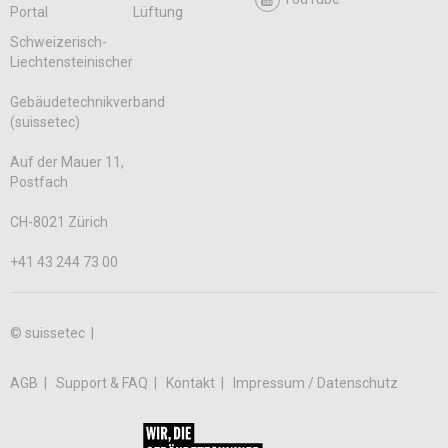
Portal
Lüftung
Schweizerisch-
Liechtensteinischer
Gebäudetechnikverband
(suissetec)
Auf der Mauer 11,
Postfach
CH-8021 Zürich
+41 43 244 73 00
© suissetec |
AGB
Support & FAQ
Kontakt
Impressum / Datenschutz