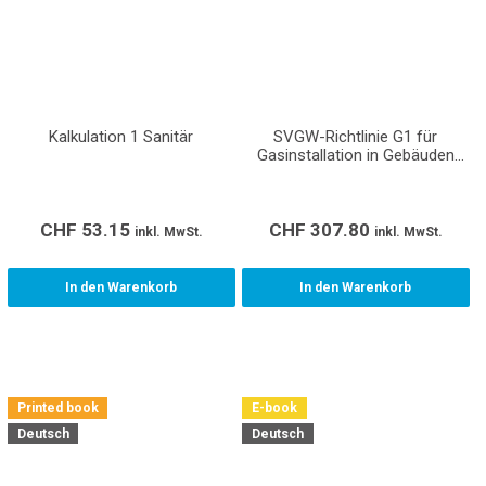
Kalkulation 1 Sanitär
SVGW-Richtlinie G1 für
Gasinstallation in Gebäuden
(Gasleitsätze)
CHF
53.15
CHF
307.80
inkl. MwSt.
inkl. MwSt.
In den Warenkorb
In den Warenkorb
Printed book
E-book
Deutsch
Deutsch