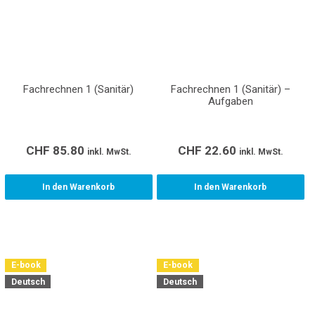
Fachrechnen 1 (Sanitär)
Fachrechnen 1 (Sanitär) –
Aufgaben
CHF
85.80
CHF
22.60
inkl. MwSt.
inkl. MwSt.
In den Warenkorb
In den Warenkorb
E-book
E-book
Deutsch
Deutsch