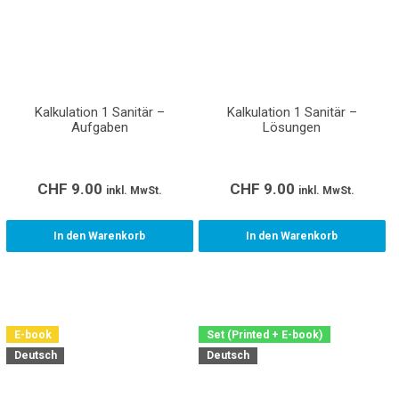
Kalkulation 1 Sanitär –
Kalkulation 1 Sanitär –
Aufgaben
Lösungen
CHF
9.00
CHF
9.00
inkl. MwSt.
inkl. MwSt.
In den Warenkorb
In den Warenkorb
E-book
Set (Printed + E-book)
Deutsch
Deutsch