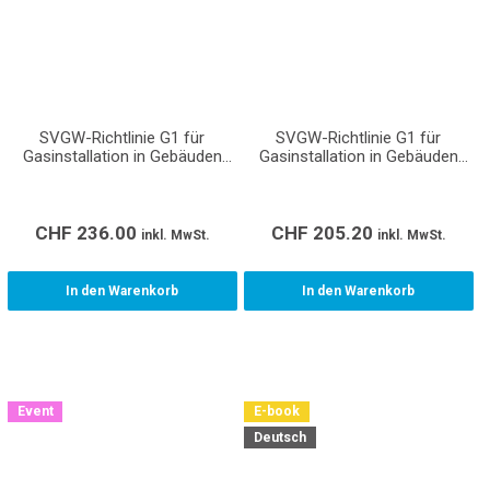
SVGW-Richtlinie G1 für
SVGW-Richtlinie G1 für
Gasinstallation in Gebäuden
Gasinstallation in Gebäuden
(Gasleitsätze)
(Gasleitsätze)
CHF
236.00
CHF
205.20
inkl. MwSt.
inkl. MwSt.
In den Warenkorb
In den Warenkorb
Event
E-book
Deutsch