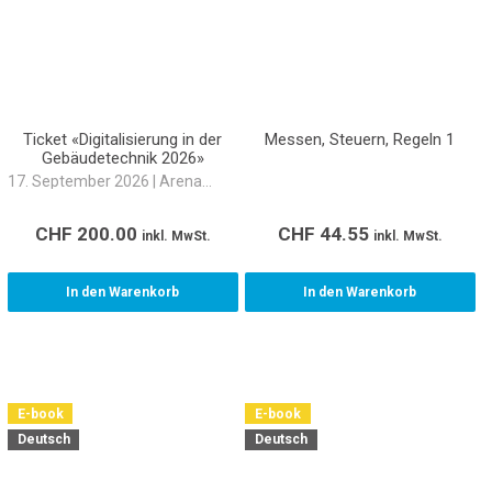
Ticket «Digitalisierung in der
Messen, Steuern, Regeln 1
Gebäudetechnik 2026»
17. September 2026 | Arena
Cinemas Sihlcity, Zürich
CHF
200.00
CHF
44.55
inkl. MwSt.
inkl. MwSt.
In den Warenkorb
In den Warenkorb
E-book
E-book
Deutsch
Deutsch