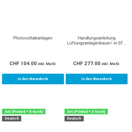
Photovoltaikanlagen
Handlungsanleitung
Lüftungsanlagenbauer/-in EFZ
(Montage) (Lehrmittel für den
Lehrbetrieb, Berufsfachschule
und überbetriebliche Kurse)
CHF
104.00
CHF
277.00
inkl. MwSt.
inkl. MwSt.
In den Warenkorb
In den Warenkorb
Set (Printed + E-book)
Set (Printed + E-book)
Deutsch
Deutsch