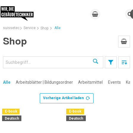
suissetec
Service
Alle
Shop
Shop
Suchen
Alle
Arbeitsblätter | Bildungsordner
Arbeitsmittel
Events
Kal
Vorherige Artikel laden
×
E-book
E-book
Deutsch
Deutsch