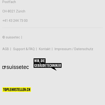
Postfach
CH-8021 Zürich
+41 43 244 73 00
© suissetec |
AGB
Support & FAQ
Kontakt
Impressum / Datenschutz