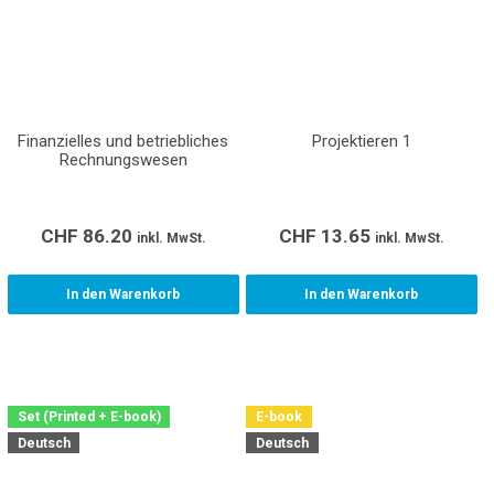
Finanzielles und betriebliches
Projektieren 1
Rechnungswesen
CHF
86.20
CHF
13.65
inkl. MwSt.
inkl. MwSt.
In den Warenkorb
In den Warenkorb
Set (Printed + E-book)
E-book
Deutsch
Deutsch