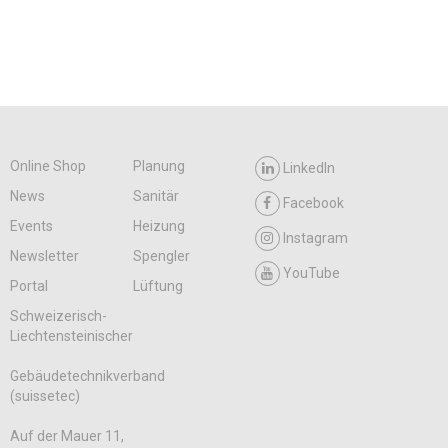
Online Shop
Planung
LinkedIn
News
Sanitär
Facebook
Events
Heizung
Instagram
Newsletter
Spengler
YouTube
Portal
Lüftung
Schweizerisch-
Liechtensteinischer
Gebäudetechnikverband
(suissetec)
Auf der Mauer 11,