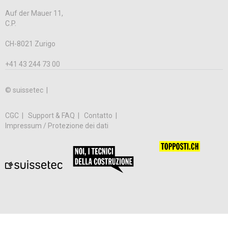
Auf der Mauer 11,
C.P.
CH-8021 Zurigo
+41 43 244 73 00
© suissetec |
CGC
Support & FAQ
Contatto
Impressum / Protezione dei dati