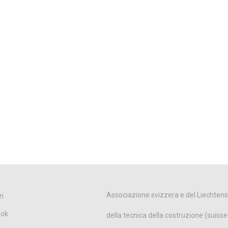
Associazione svizzera e del Liechtens
n
ook
della tecnica della costruzione (suisse