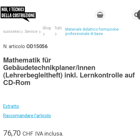
Shop
Tutti
Materiale didattico formazione
suissetec
Service
professionale di base
N. articolo
OD15056
Mathematik für
Gebäudetechnikplaner/innen
(Lehrerbegleitheft) inkl. Lernkontrolle auf
CD-Rom
Estratto
Raccomandare l'articolo
76,70
CHF
IVA inclusa.