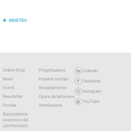
INDIETRO
Online Shop
Progettazione
LinkedIn
News
Impianti sanitari
Facebook
Eventi
Riscaldamento
Instagram
Newsletter
Opere da lattoniere
YouTube
Portale
Ventilazione
Associazione
svizzera e del
Liechtenstein