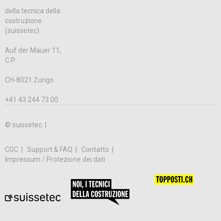
della tecnica della
costruzione
(suissetec)
Auf der Mauer 11,
C.P.
CH-8021 Zurigo
+41 43 244 73 00
© suissetec |
CGC
Support & FAQ
Contatto
Impressum / Protezione dei dati