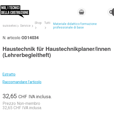
Shop
Tutti
Materiale didattico formazione
suissetec
Service
professionale di base
N. articolo
OD14034
Haustechnik für Haustechnikplaner/innen
(Lehrerbegleitheft)
Estratto
Raccomandare l'articolo
32,65
CHF
IVA inclusa.
Prezzo Non-membro
32,65 CHF IVA inclusa.