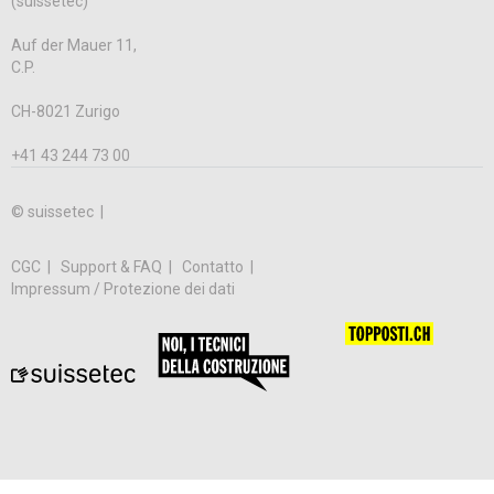
(suissetec)
Auf der Mauer 11,
C.P.
CH-8021 Zurigo
+41 43 244 73 00
© suissetec |
CGC
Support & FAQ
Contatto
Impressum / Protezione dei dati