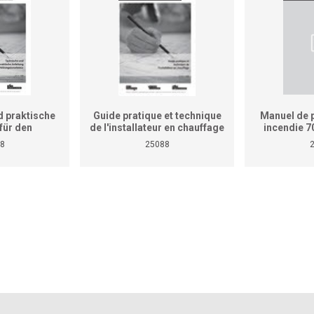
 praktische
Guide pratique et technique
Manuel de p
für den
de l'installateur en chauffage
incendie 7
teur (ersetzt
(Ne remplace pas le manuel
8
25088
aktischen
de travaux pratiques pour
rbetriebliche
cours interentreprises et
etriebe)
entreprises)