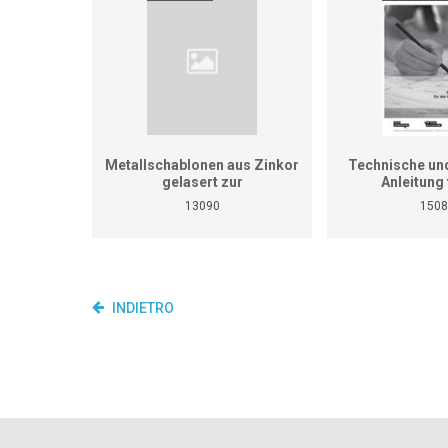
Metallschablonen aus Zinkor
Technische und
gelasert zur
Anleitung 
Aufgabensammlung für
Heizungsinstalla
13090
1508
überbetriebliche Kurse
nicht den pr
Spengler/in (Art-Nr. 13082)
Lehrgang für übe
Abwicklungen Kurs 1-6 und
Kurse und B
Arbeitsstücke für das
Qualifikationsverfahren (33
Übungsstücke)
INDIETRO