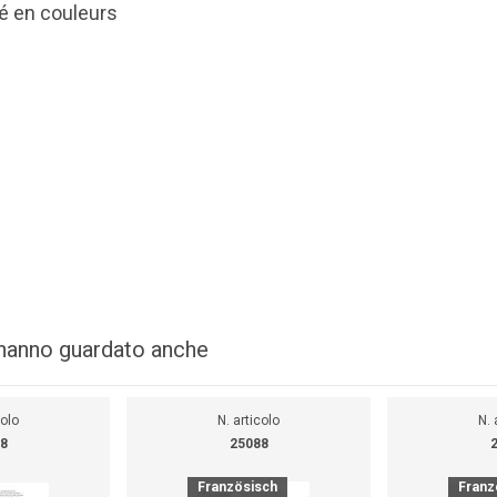
mé en couleurs
i hanno guardato anche
colo
N. articolo
N. 
8
25088
Französisch
Franz