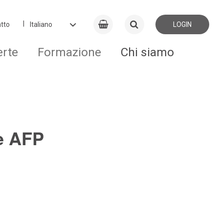
tto
LOGIN
erte
Formazione
Chi siamo
re AFP