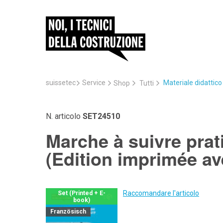
suissetec
Service
Materiale didattic
Shop
Tutti
N. articolo
SET24510
Marche à suivre prat
(Edition imprimée a
Raccomandare l'articolo
Set (Printed + E-
book)
Französisch