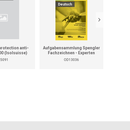
Deutsch
D
rotection anti-
Aufgabensammlung Spengler
Aufgaben
00 (Isolsuisse)
Fachzeichnen - Experten
Fachzei
25091
OD13036