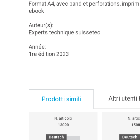
Format A4, avec band et perforations, impri
ebook
Auteur(s):
Experts technique suissetec
Année:
1re édition 2023
Altri utent
Prodotti simili
N. articolo
N. arti
13090
1508
Deutsch
Deutsch