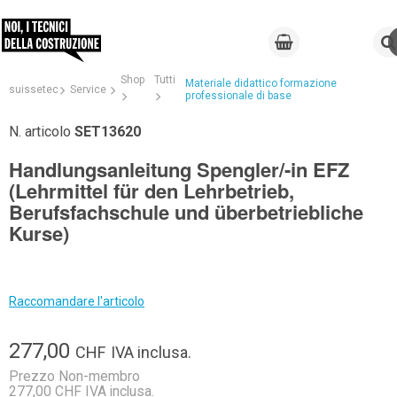
Shop
Tutti
Materiale didattico formazione
suissetec
Service
professionale di base
N. articolo
SET13620
Handlungsanleitung Spengler/-in EFZ
(Lehrmittel für den Lehrbetrieb,
Berufsfachschule und überbetriebliche
Kurse)
Raccomandare l'articolo
277,00
CHF
IVA inclusa.
Prezzo Non-membro
277,00 CHF IVA inclusa.