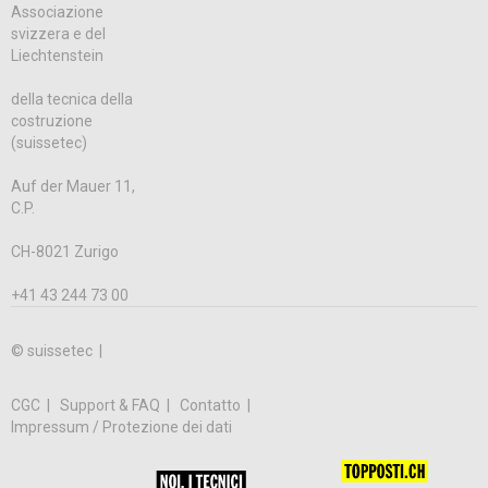
Associazione
svizzera e del
Liechtenstein
della tecnica della
costruzione
(suissetec)
Auf der Mauer 11,
C.P.
CH-8021 Zurigo
+41 43 244 73 00
© suissetec |
CGC
Support & FAQ
Contatto
Impressum / Protezione dei dati