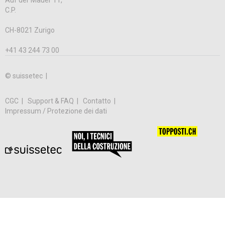
Auf der Mauer 11,
C.P.
CH-8021 Zurigo
+41 43 244 73 00
© suissetec |
CGC
Support & FAQ
Contatto
Impressum / Protezione dei dati