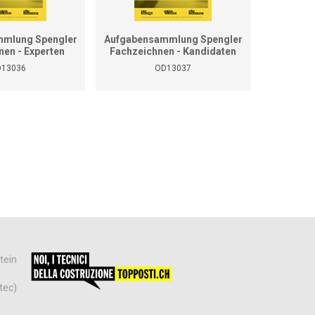
mlung Spengler
Aufgabensammlung Spengler
Grundla
nen - Experten
Fachzeichnen - Kandidaten
13036
OD13037
tein
tec)