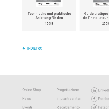
Technische und praktische
Guide pratique 
Anleitung für den
de l'installateu
Heizungsinstallateur (ersetzt
(Ne remplace p
15088
2508
nicht den praktischen
de travaux pra
Lehrgang für überbetriebliche
cours interent
Kurse und Betriebe)
entrepr
INDIETRO
Online Shop
Progettazione
LinkedI
News
Impianti sanitari
Faceb
Eventi
Riscaldamento
Instag