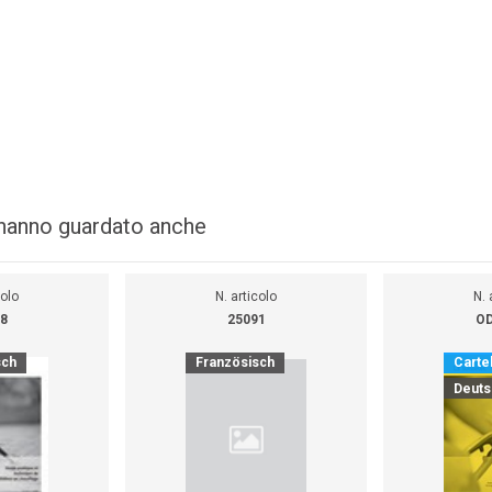
i hanno guardato anche
colo
N. articolo
N. 
8
25091
OD
sch
Französisch
Cartel
Deuts