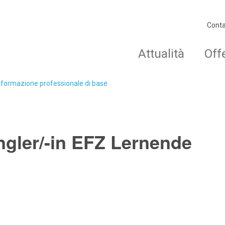
Conta
Attualità
Off
o formazione professionale di base
gler/-in EFZ Lernende