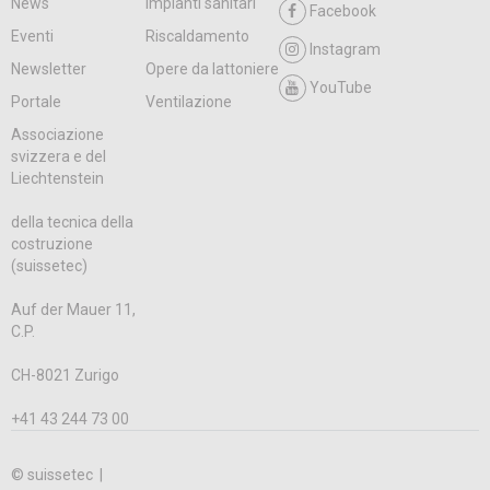
News
Impianti sanitari
Facebook
Eventi
Riscaldamento
Instagram
Newsletter
Opere da lattoniere
YouTube
Portale
Ventilazione
Associazione
svizzera e del
Liechtenstein
della tecnica della
costruzione
(suissetec)
Auf der Mauer 11,
C.P.
CH-8021 Zurigo
+41 43 244 73 00
© suissetec |