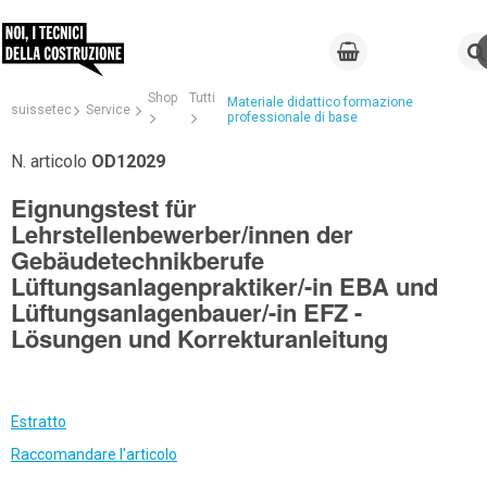
Shop
Tutti
Materiale didattico formazione
suissetec
Service
professionale di base
N. articolo
OD12029
Eignungstest für
Lehrstellenbewerber/innen der
Gebäudetechnikberufe
Lüftungsanlagenpraktiker/-in EBA und
Lüftungsanlagenbauer/-in EFZ -
Lösungen und Korrekturanleitung
Estratto
Raccomandare l'articolo