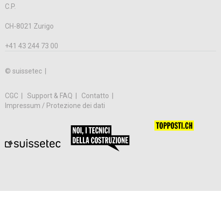
C.P.
CH-8021 Zurigo
+41 43 244 73 00
© suissetec |
CGC
Support & FAQ
Contatto
Impressum / Protezione dei dati