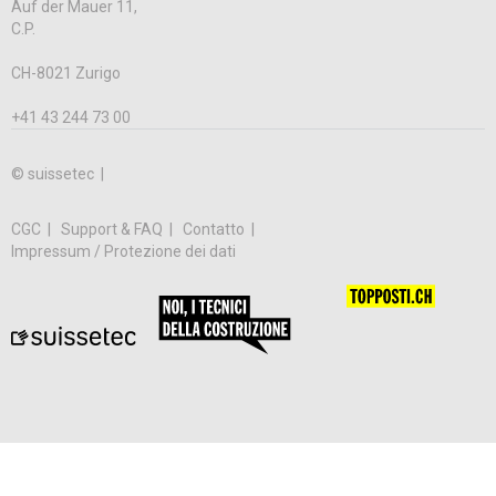
Auf der Mauer 11,
C.P.
CH-8021 Zurigo
+41 43 244 73 00
© suissetec |
CGC
Support & FAQ
Contatto
Impressum / Protezione dei dati