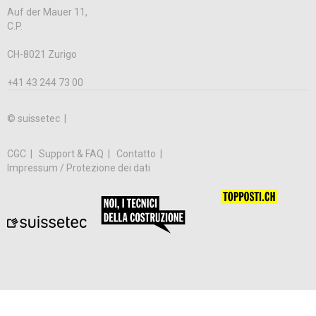
Auf der Mauer 11,
C.P.
CH-8021 Zurigo
+41 43 244 73 00
© suissetec |
CGC
Support & FAQ
Contatto
Impressum / Protezione dei dati