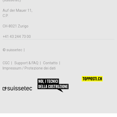
(suissetec)
Auf der Mauer 11,
C.P.
CH-8021 Zurigo
+41 43 244 73 00
© suissetec |
CGC
Support & FAQ
Contatto
Impressum / Protezione dei dati