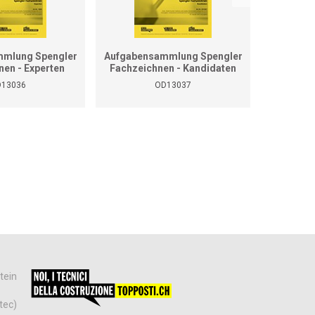
mlung Spengler
Aufgabensammlung Spengler
Grundla
nen - Experten
Fachzeichnen - Kandidaten
13036
OD13037
tein
tec)