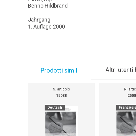
Benno Hildbrand
Jahrgang:
1. Auflage 2000
Altri utent
Prodotti simili
N. articolo
N. arti
15088
2508
Deutsch
Französi