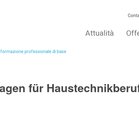
Conta
Attualità
Off
o formazione professionale di base
agen für Haustechnikberuf