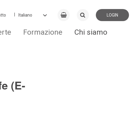
tto
LOGIN
erte
Formazione
Chi siamo
e (E-