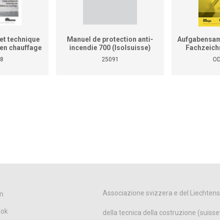
et technique
Manuel de protection anti-
Aufgabensam
r en chauffage
incendie 700 (Isolsuisse)
Fachzeich
as le manuel
8
25091
OD
tiques pour
reprises et
ises)
Associazione svizzera e del Liechtens
n
ook
della tecnica della costruzione (suisse