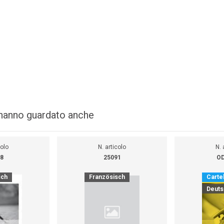
i hanno guardato anche
colo
N. articolo
N. 
8
25091
OD
sch
Französisch
Cartel
Deuts