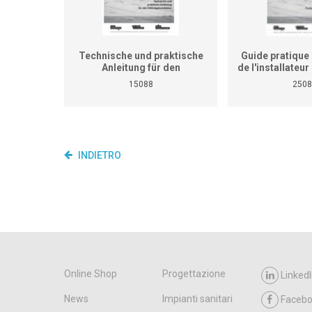
Technische und praktische
Guide pratique 
Anleitung für den
de l'installateu
Heizungsinstallateur (ersetzt
(Ne remplace p
15088
2508
nicht den praktischen
de travaux pra
Lehrgang für überbetriebliche
cours interent
Kurse und Betriebe)
entrepr
INDIETRO
Online Shop
Progettazione
LinkedI
News
Impianti sanitari
Faceb