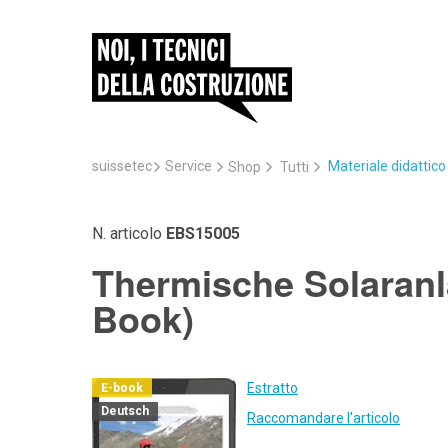
suissetec
Service
Materiale didattic
Shop
Tutti
N. articolo
EBS15005
Thermische Solaranl
Book)
Estratto
E-book
Deutsch
Raccomandare l'articolo