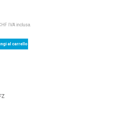
F IVA inclusa.
ngi al carrello
FZ