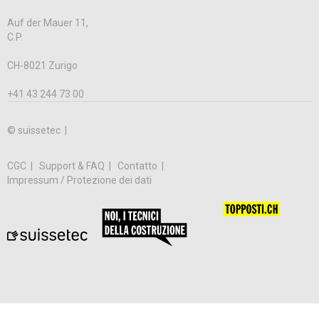
Auf der Mauer 11,
C.P.
CH-8021 Zurigo
+41 43 244 73 00
© suissetec |
CGC
Support & FAQ
Contatto
Impressum / Protezione dei dati