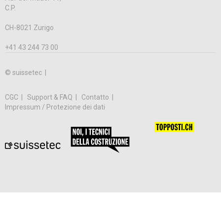
C.P.
CH-8021 Zurigo
+41 43 244 73 00
© suissetec |
CGC
Support & FAQ
Contatto
Impressum / Protezione dei dati