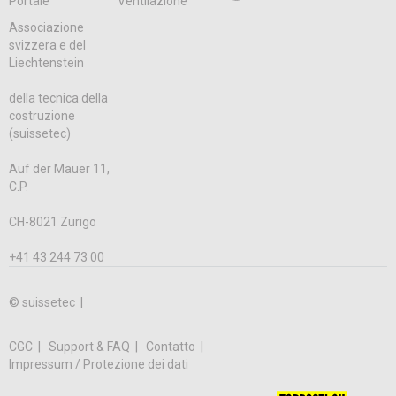
Portale
Ventilazione
Associazione
svizzera e del
Liechtenstein
della tecnica della
costruzione
(suissetec)
Auf der Mauer 11,
C.P.
CH-8021 Zurigo
+41 43 244 73 00
© suissetec |
CGC
Support & FAQ
Contatto
Impressum / Protezione dei dati