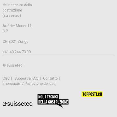
della tecnica della
costruzione
(suissetec)
Auf der Mauer 11,
C.P.
CH-8021 Zurigo
+41 43 244 73 00
© suissetec |
CGC
Support & FAQ
Contatto
Impressum / Protezione dei dati