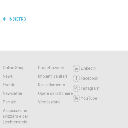
INDIETRO
Online Shop
Progettazione
LinkedIn
News
Impianti sanitari
Facebook
Eventi
Riscaldamento
Instagram
Newsletter
Opere da lattoniere
YouTube
Portale
Ventilazione
Associazione
svizzera e del
Liechtenstein