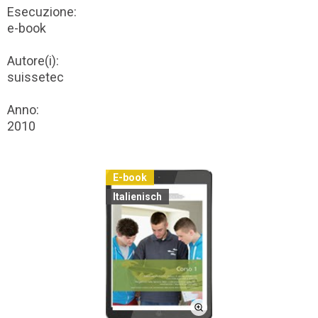
Esecuzione:
e-book
Autore(i):
suissetec
Anno:
2010
E-book
Italienisch