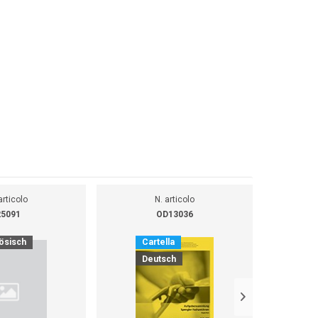
articolo
N. articolo
25091
OD13036
ösisch
Cartella
Ca
Deutsch
D