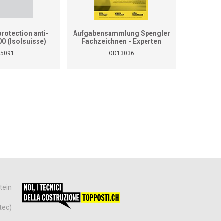
rotection anti-
Aufgabensammlung Spengler
Aufgaben
00 (Isolsuisse)
Fachzeichnen - Experten
Fachzei
25091
OD13036
tein
tec)