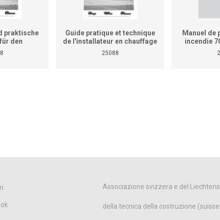
 praktische
Guide pratique et technique
Manuel de p
für den
de l'installateur en chauffage
incendie 7
teur (ersetzt
(Ne remplace pas le manuel
8
25088
aktischen
de travaux pratiques pour
rbetriebliche
cours interentreprises et
etriebe)
entreprises)
Associazione svizzera e del Liechtens
n
ook
della tecnica della costruzione (suisse