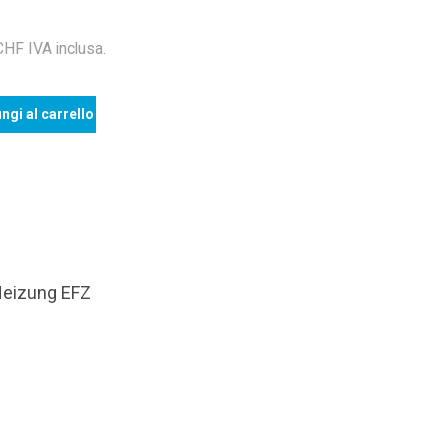
F IVA inclusa.
ngi al carrello
Heizung EFZ