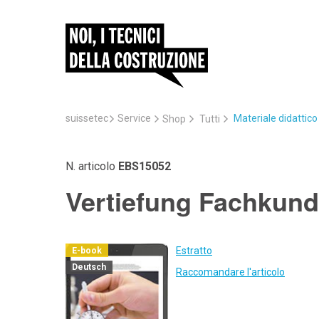
suissetec
Service
Materiale didattic
Shop
Tutti
N. articolo
EBS15052
Vertiefung Fachkund
Estratto
E-book
Deutsch
Raccomandare l'articolo