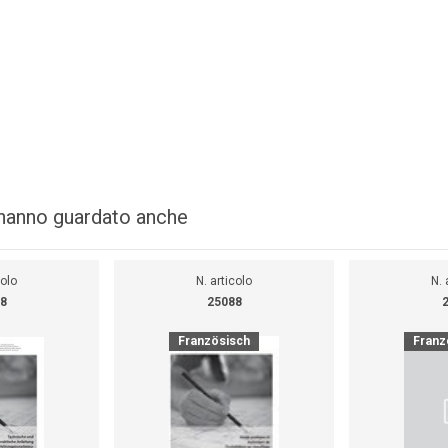
i hanno guardato anche
colo
N. articolo
N. 
8
25088
Französisch
Franz