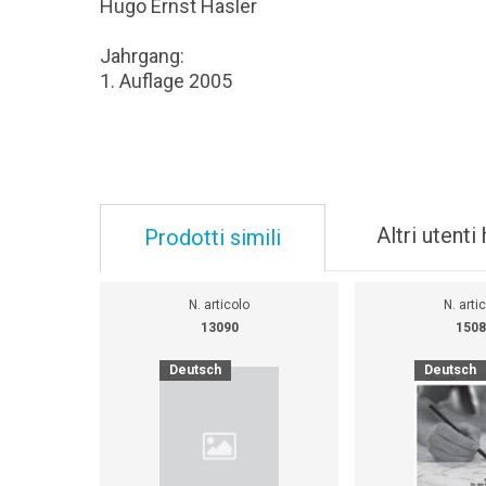
Hugo Ernst Hasler
Jahrgang:
1. Auflage 2005
Altri utent
Prodotti simili
N. articolo
N. arti
13090
1508
Deutsch
Deutsch