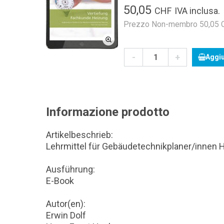
50,05
CHF
IVA inclusa.
Prezzo Non-membro 50,05 CH
-
+
Aggiu
Informazione prodotto
Artikelbeschrieb:
Lehrmittel für Gebäudetechnikplaner/innen 
Ausführung:
E-Book
Autor(en):
Erwin Dolf