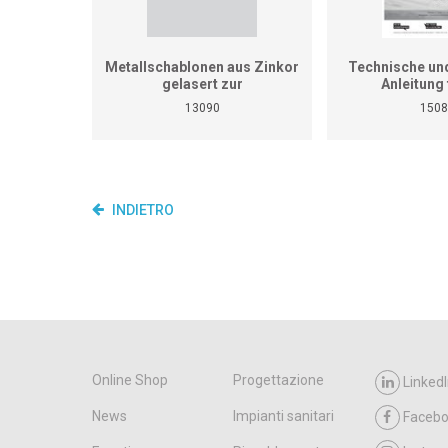
Metallschablonen aus Zinkor
Technische und
gelasert zur
Anleitung 
Aufgabensammlung für
Heizungsinstalla
13090
1508
überbetriebliche Kurse
nicht den pr
Spengler/in (Art-Nr. 13082)
Lehrgang für übe
Abwicklungen Kurs 1-6 und
Kurse und B
Arbeitsstücke für das
Qualifikationsverfahren (33
Übungsstücke)
INDIETRO
Online Shop
Progettazione
LinkedI
News
Impianti sanitari
Faceb