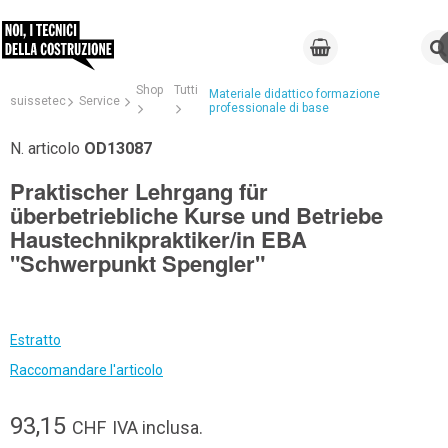
Shop
Tutti
Materiale didattico formazione
suissetec
Service
professionale di base
N. articolo
OD13087
Praktischer Lehrgang für
überbetriebliche Kurse und Betriebe
Haustechnikpraktiker/in EBA
"Schwerpunkt Spengler"
Estratto
Raccomandare l'articolo
93,15
CHF
IVA inclusa.