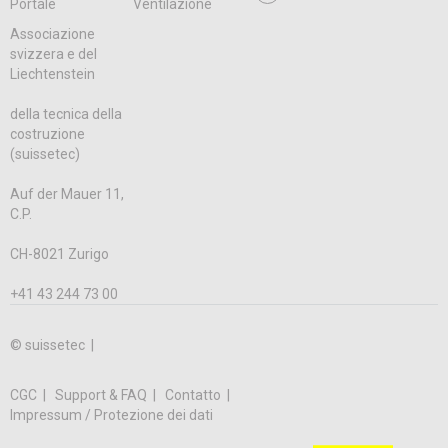
Portale
Ventilazione
Associazione
svizzera e del
Liechtenstein
della tecnica della
costruzione
(suissetec)
Auf der Mauer 11,
C.P.
CH-8021 Zurigo
+41 43 244 73 00
© suissetec |
CGC
Support & FAQ
Contatto
Impressum / Protezione dei dati