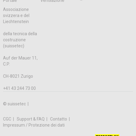
Portale
Ventilazione
Associazione
svizzera e del
Liechtenstein
della tecnica della
costruzione
(suissetec)
Auf der Mauer 11,
C.P.
CH-8021 Zurigo
+41 43 244 73 00
© suissetec |
CGC
Support & FAQ
Contatto
Impressum / Protezione dei dati