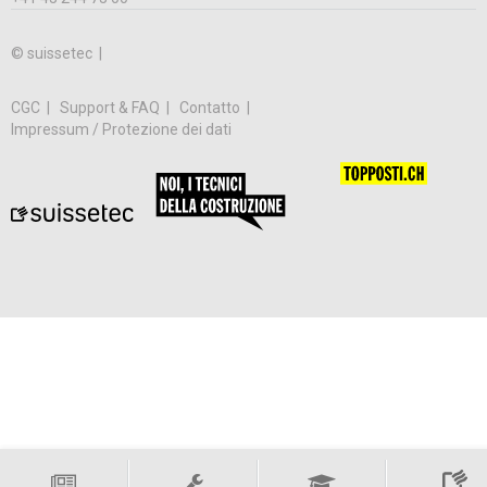
© suissetec |
CGC
Support & FAQ
Contatto
Impressum / Protezione dei dati