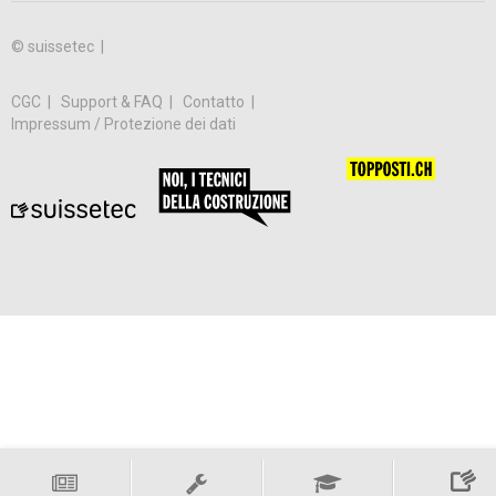
© suissetec |
CGC
Support & FAQ
Contatto
Impressum / Protezione dei dati