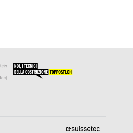
tein
tec)