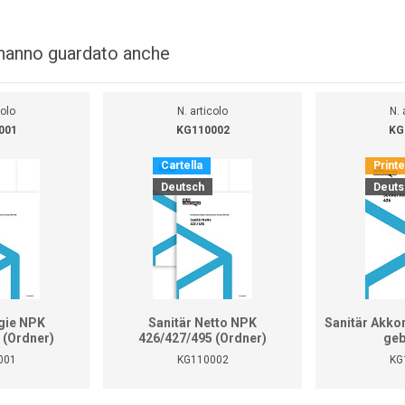
i hanno guardato anche
colo
N. articolo
N. 
001
KG110002
KG
Cartella
Print
Deutsch
Deuts
gie NPK
Sanitär Netto NPK
Sanitär Akko
 (Ordner)
426/427/495 (Ordner)
geb
001
KG110002
KG