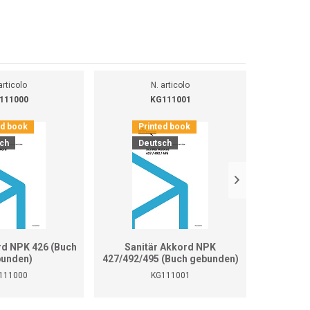
articolo
N. articolo
111000
KG111001
ed book
Printed book
Pr
ch
Deutsch
D
rd NPK 426 (Buch
Sanitär Akkord NPK
Sanitär 
unden)
427/492/495 (Buch gebunden)
111000
KG111001