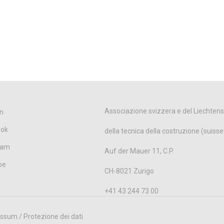
Associazione svizzera e del Liechtens
n
ook
della tecnica della costruzione (suisse
ram
Auf der Mauer 11, C.P.
be
CH-8021 Zurigo
+41 43 244 73 00
ssum / Protezione dei dati