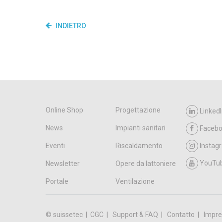
INDIETRO
Online Shop
Progettazione
LinkedI
News
Impianti sanitari
Faceb
Eventi
Riscaldamento
Instag
YouTu
Newsletter
Opere da lattoniere
Portale
Ventilazione
© suissetec |
CGC
Support & FAQ
Contatto
Impre