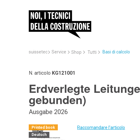
suissetec
Service
Basi di calcolo
Shop
Tutti
N. articolo
KG121001
Erdverlegte Leitung
gebunden)
Ausgabe 2026
Raccomandare l'articolo
Printed book
Deutsch