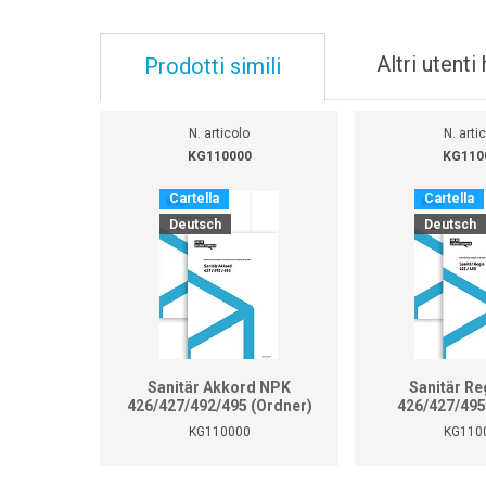
Altri utent
Prodotti simili
N. articolo
N. arti
KG110000
KG110
Cartella
Cartella
Deutsch
Deutsch
Sanitär Akkord NPK
Sanitär Re
426/427/492/495 (Ordner)
426/427/495
KG110000
KG110