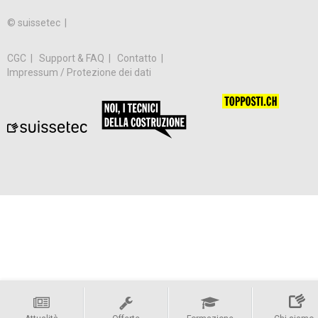
© suissetec |
CGC
Support & FAQ
Contatto
Impressum / Protezione dei dati