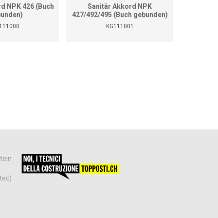
rd NPK 426 (Buch
Sanitär Akkord NPK
Sanitär 
unden)
427/492/495 (Buch gebunden)
111000
KG111001
tein
tec)