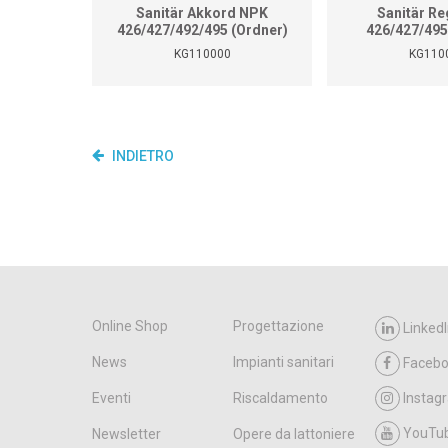
Sanitär Akkord NPK
Sanitär Re
426/427/492/495 (Ordner)
426/427/495
KG110000
KG110
INDIETRO
Online Shop
Progettazione
LinkedI
News
Impianti sanitari
Faceb
Eventi
Riscaldamento
Instag
YouTu
Newsletter
Opere da lattoniere