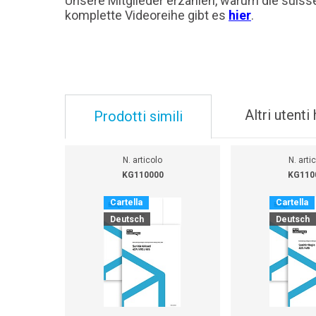
Unsere Mitglieder erzählen, warum die suisse
komplette Videoreihe gibt es
hier
.
Altri utent
Prodotti simili
N. articolo
N. arti
KG110000
KG110
Cartella
Cartella
Deutsch
Deutsch