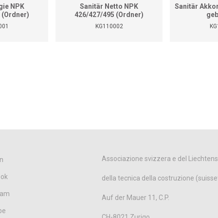
gie NPK
Sanitär Netto NPK
Sanitär Akko
 (Ordner)
426/427/495 (Ordner)
geb
001
KG110002
KG
Associazione svizzera e del Liechtens
n
ook
della tecnica della costruzione (suisse
ram
Auf der Mauer 11, C.P.
be
CH-8021 Zurigo