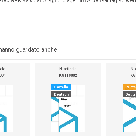
tec NPK Kalkulationsgrundlagen im Arbeitsalltag so wertv
i hanno guardato anche
colo
N. articolo
N. 
001
KG110002
KG
Cartella
Print
Deutsch
Deuts