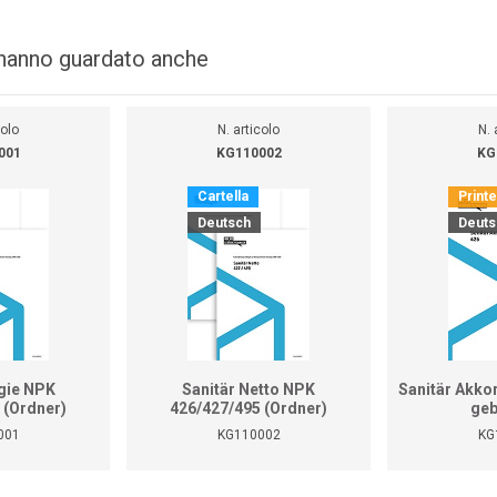
i hanno guardato anche
colo
N. articolo
N. 
001
KG110002
KG
Cartella
Print
Deutsch
Deuts
gie NPK
Sanitär Netto NPK
Sanitär Akko
 (Ordner)
426/427/495 (Ordner)
geb
001
KG110002
KG