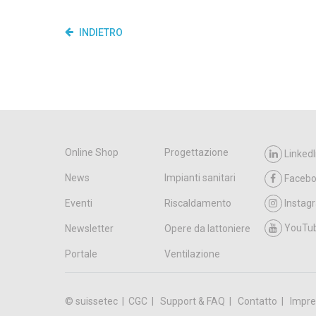
INDIETRO
Online Shop
Progettazione
LinkedI
News
Impianti sanitari
Faceb
Eventi
Riscaldamento
Instag
YouTu
Newsletter
Opere da lattoniere
Portale
Ventilazione
© suissetec |
CGC
Support & FAQ
Contatto
Impre