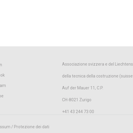
Associazione svizzera e del Liechtens
n
ook
della tecnica della costruzione (suisse
ram
Auf der Mauer 11, C.P.
be
CH-8021 Zurigo
+41 43 244 73 00
ssum / Protezione dei dati