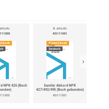
articolo
N. articolo
111000
KG111001
ed book
Printed book
Pr
ch
Deutsch
D
rd NPK 426 (Buch
Sanitär Akkord NPK
Sanitär 
unden)
427/492/495 (Buch gebunden)
111000
KG111001