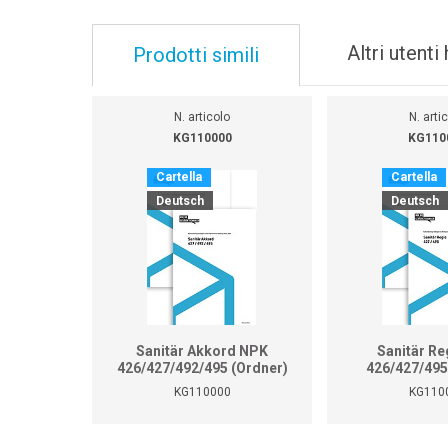
Altri utent
Prodotti simili
N. articolo
N. arti
KG110000
KG110
Cartella
Cartella
Deutsch
Deutsch
Sanitär Akkord NPK
Sanitär Re
426/427/492/495 (Ordner)
426/427/495
KG110000
KG110