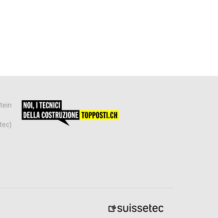
tein
tec)